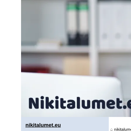
nikitalumet.eu
nikitalum