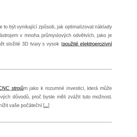
 to být vynikající způsob, jak optimalizovat náklady
nástrojem v mnoha průmyslových odvětvích, jako je
t složité 3D tvary s vysok (
použité elektroerozivní
CNC strojů
m jako k rozumné investici, která může
čových důvodů, proč byste měli zvážit tuto možnost.
žit vaše počáteční [
...
]