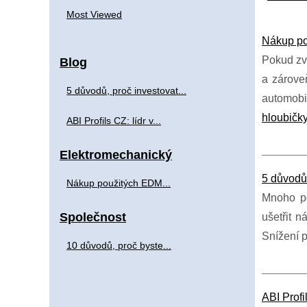
Most Viewed
Nákup pou
Pokud zva
Blog
a zárove
5 důvodů, proč investovat...
automobil
hloubičk
ABI Profils CZ: lídr v...
Elektromechanický
5 důvodů,
Nákup použitých EDM...
Mnoho po
Společnost
ušetřit n
Snížení 
10 důvodů, proč byste...
ABI Profi