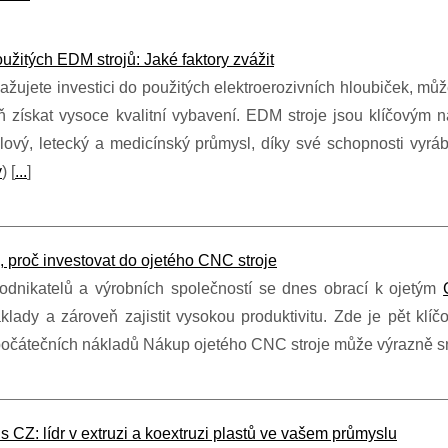
žitých EDM strojů: Jaké faktory zvážit
žujete investici do použitých elektroerozivních hloubiček, může
ň získat vysoce kvalitní vybavení. EDM stroje jsou klíčovým 
ový, letecký a medicínský průmysl, díky své schopnosti vyrábě
y
) [
...
]
 proč investovat do ojetého CNC stroje
dnikatelů a výrobních společností se dnes obrací k ojetým
áklady a zároveň zajistit vysokou produktivitu. Zde je pět klí
počátečních nákladů Nákup ojetého CNC stroje může výrazně sní
ls CZ: lídr v extruzi a koextruzi plastů ve vašem průmyslu