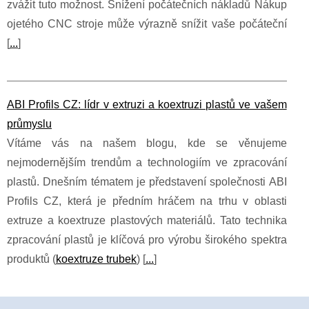
zvážit tuto možnost. Snížení počátečních nákladů Nákup
ojetého CNC stroje může výrazně snížit vaše počáteční
[
...
]
ABI Profils CZ: lídr v extruzi a koextruzi plastů ve vašem
průmyslu
Vítáme vás na našem blogu, kde se věnujeme
nejmodernějším trendům a technologiím ve zpracování
plastů. Dnešním tématem je představení společnosti ABI
Profils CZ, která je předním hráčem na trhu v oblasti
extruze a koextruze plastových materiálů. Tato technika
zpracování plastů je klíčová pro výrobu širokého spektra
produktů (
koextruze trubek
) [
...
]