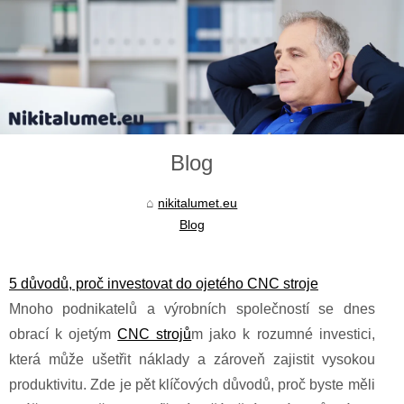
Blog
nikitalumet.eu
Blog
5 důvodů, proč investovat do ojetého CNC stroje
Mnoho podnikatelů a výrobních společností se dnes
obrací k ojetým
CNC strojů
m jako k rozumné investici,
která může ušetřit náklady a zároveň zajistit vysokou
produktivitu. Zde je pět klíčových důvodů, proč byste měli