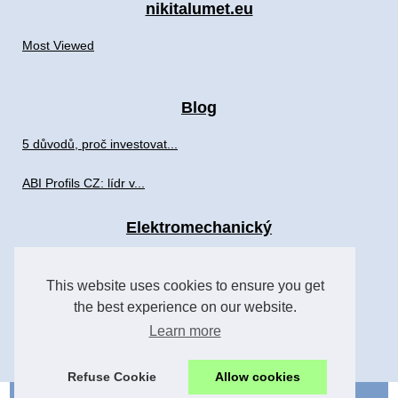
nikitalumet.eu
Most Viewed
Blog
5 důvodů, proč investovat...
ABI Profils CZ: lídr v...
Elektromechanický
Nákup použitých EDM...
This website uses cookies to ensure you get
the best experience on our website.
Společnost
Learn more
10 důvodů, proč byste...
Refuse Cookie
Allow cookies