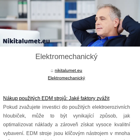
Elektromechanický
nikitalumet.eu
Elektromechanický
Nákup použitých EDM strojů: Jaké faktory zvážit
Pokud zvažujete investici do použitých elektroerozivních
hloubiček, může to být vynikající způsob, jak
optimalizovat náklady a zároveň získat vysoce kvalitní
vybavení. EDM stroje jsou klíčovým nástrojem v mnoha