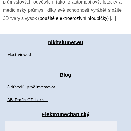
průmyslových odvětvích, jako je automobilový, letecký a
medicínský průmysl, díky své schopnosti vyrábět složité
3D tvary s vysok (
použité elektroerozivní hloubičky
) [
...
]
nikitalumet.eu
Most Viewed
Blog
5 důvodů, proč investovat...
ABI Profils CZ: lídr v...
Elektromechanický
Nákup použitých EDM...